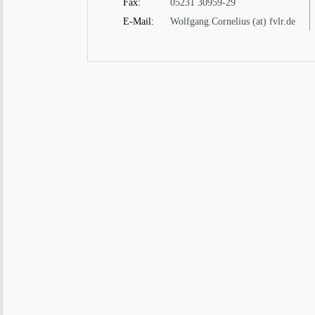
Fax:
05231 30959-29
E-Mail:
Wolfgang.Cornelius (at) fvlr.de