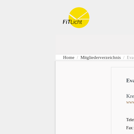
Home
Mitgliederverzeichnis
/
/ Eva-
Ev
Kre
www
Tele
Fax: